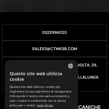
0522996020
SALES3@CTMKSB.COM
SEDE CENTRALE:
VIA ALESSANDRO VOLTA, 29,
42013 VILLALUNGA (RE)
Questo sito web utilizza
ITALIAN
DEPOSITO: VIA CANALE, 96, 42013 VILLALUNGA
cookie
(RE)
EN
Questo sito web utilizza i cookie per
migliorare la tua esperienza di navigazione.
Utilizzando il nostro sito web acconsenti a
tutti i cookie in conformità con la nostra
policy per i cookie.
Leggi di più
CENTRO TRASMISSIONI MECCANICHE